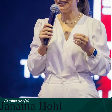
Facilitador(a)
Janaina Hohl