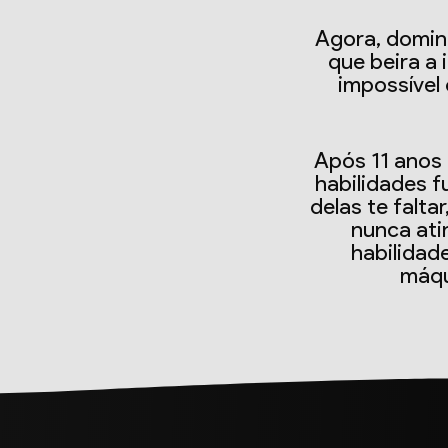
Agora, domin
que beira a 
impossível
Após 11 anos
habilidades f
delas te falta
nunca ati
habilidad
máqu