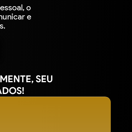
essoal, o
municar e
s.
MENTE, SEU
ADOS!