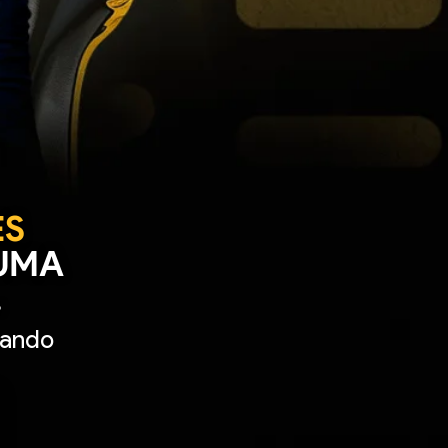
ES
 UMA
.
vando