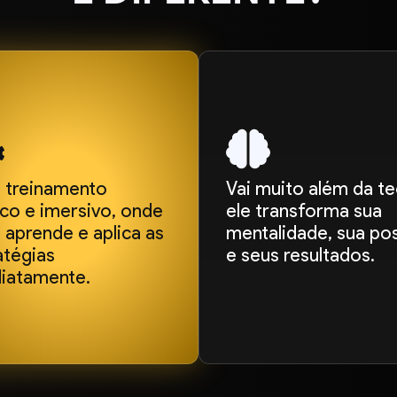
 treinamento
Vai muito além da te
ico e imersivo, onde
ele transforma sua
 aprende e aplica as
mentalidade, sua po
atégias
e seus resultados.
iatamente.