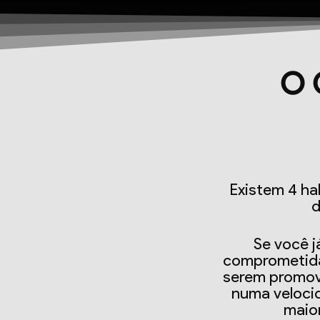
O 
Existem 4 ha
d
Se você j
comprometida
serem promovi
numa veloci
maior