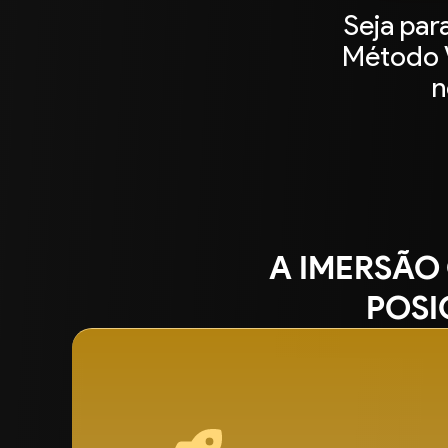
Seja par
Método V
n
A IMERSÃO
POSI