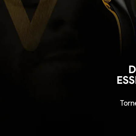
D
ESS
Torn